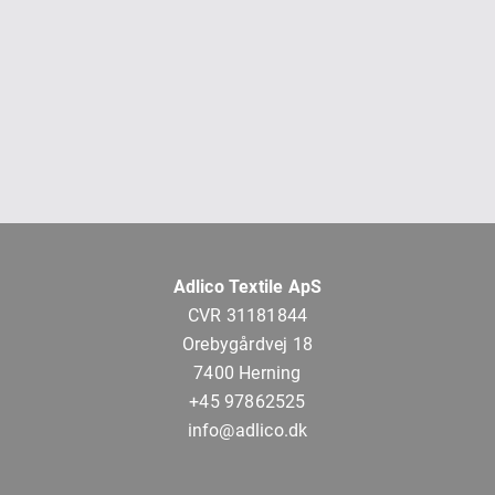
Adlico Textile ApS
CVR 31181844
Orebygårdvej 18
7400 Herning
+45 97862525
info@adlico.dk