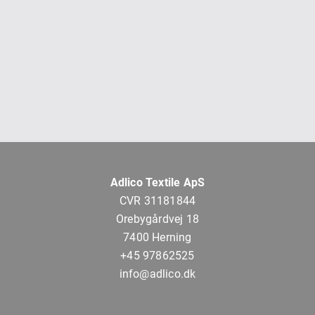
Adlico Textile ApS
CVR 31181844
Orebygårdvej 18
7400 Herning
+45 97862525
info@adlico.dk