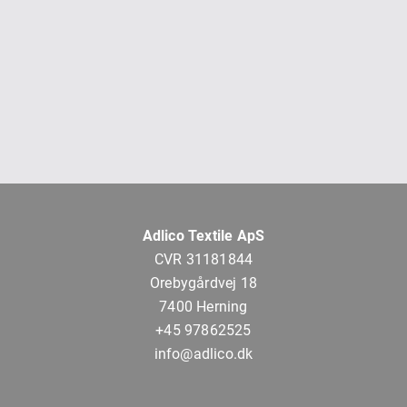
Adlico Textile ApS
CVR 31181844
Orebygårdvej 18
7400 Herning
+45 97862525
info@adlico.dk