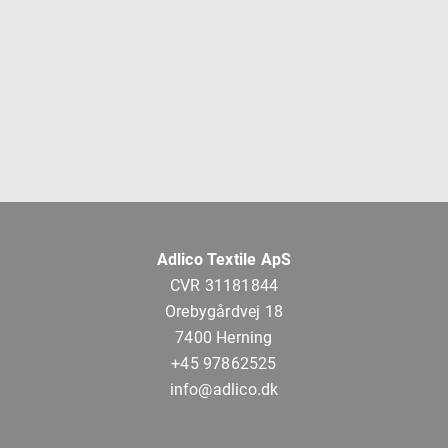
Adlico Textile ApS
CVR 31181844
Orebygårdvej 18
7400 Herning
+45 97862525
info@adlico.dk