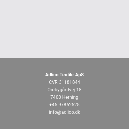
Adlico Textile ApS
CVR 31181844
Orebygårdvej 18
7400 Herning
+45 97862525
info@adlico.dk