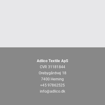
Adlico Textile ApS
CVR 31181844
Orebygårdvej 18
7400 Herning
+45 97862525
info@adlico.dk