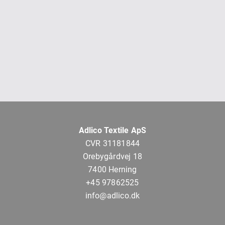
Adlico Textile ApS
CVR 31181844
Orebygårdvej 18
7400 Herning
+45 97862525
info@adlico.dk