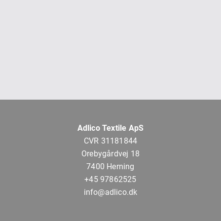
Adlico Textile ApS
CVR 31181844
Orebygårdvej 18
7400 Herning
+45 97862525
info@adlico.dk