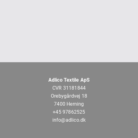
Adlico Textile ApS
CVR 31181844
Orebygårdvej 18
7400 Herning
+45 97862525
info@adlico.dk