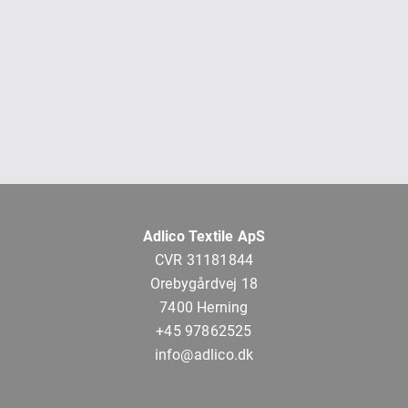
Adlico Textile ApS
CVR 31181844
Orebygårdvej 18
7400 Herning
+45 97862525
info@adlico.dk