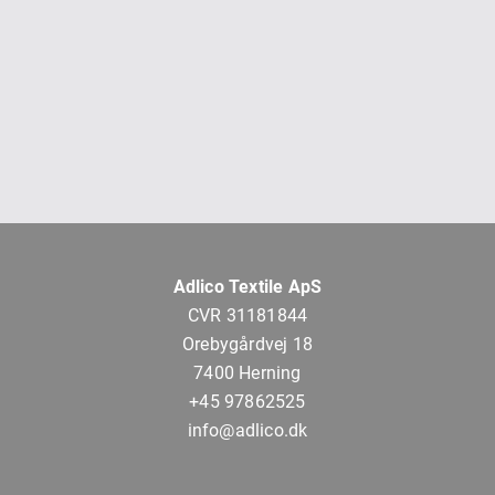
Adlico Textile ApS
CVR 31181844
Orebygårdvej 18
7400 Herning
+45 97862525
info@adlico.dk