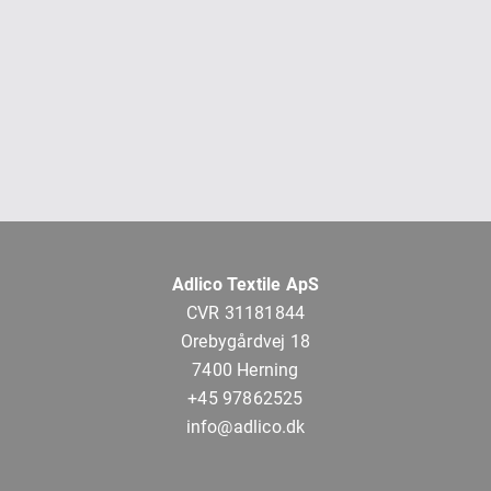
Adlico Textile ApS
CVR 31181844
Orebygårdvej 18
7400 Herning
+45 97862525
info@adlico.dk