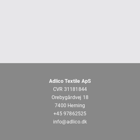
Adlico Textile ApS
CVR 31181844
Orebygårdvej 18
7400 Herning
+45 97862525
info@adlico.dk