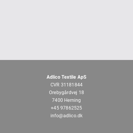
Adlico Textile ApS
CVR 31181844
Orebygårdvej 18
7400 Herning
+45 97862525
info@adlico.dk