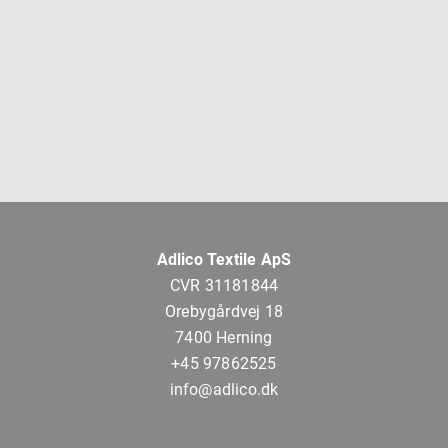
Adlico Textile ApS
CVR 31181844
Orebygårdvej 18
7400 Herning
+45 97862525
info@adlico.dk