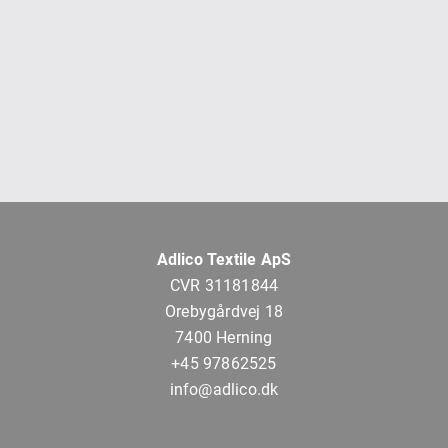
Adlico Textile ApS
CVR 31181844
Orebygårdvej 18
7400 Herning
+45 97862525
info@adlico.dk