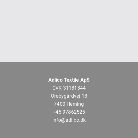
Adlico Textile ApS
CVR 31181844
Orebygårdvej 18
7400 Herning
+45 97862525
info@adlico.dk