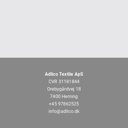
Adlico Textile ApS
CVR 31181844
Orebygårdvej 18
7400 Herning
+45 97862525
info@adlico.dk