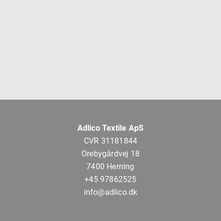
Adlico Textile ApS
CVR 31181844
Orebygårdvej 18
7400 Herning
+45 97862525
info@adlico.dk