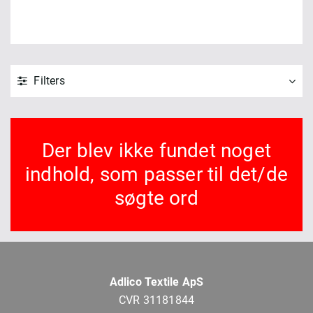
Filters
Der blev ikke fundet noget
indhold, som passer til det/de
søgte ord
Adlico Textile ApS
CVR 31181844