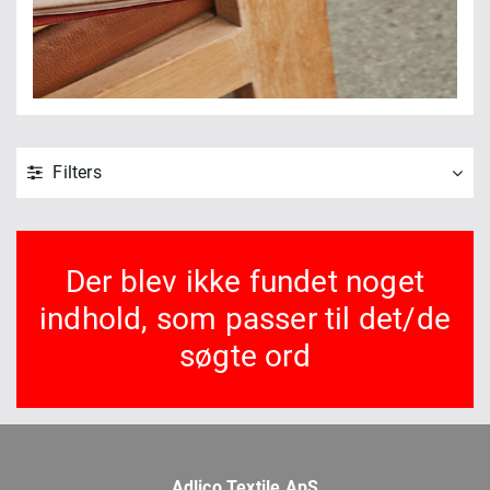
Filters
Der blev ikke fundet noget
indhold, som passer til det/de
søgte ord
Adlico Textile ApS