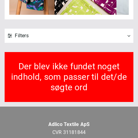
Filters
Der blev ikke fundet noget
indhold, som passer til det/de
søgte ord
Adlico Textile ApS
CVR 31181844