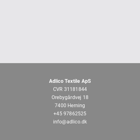
Adlico Textile ApS
CVR 31181844
Orebygårdvej 18
7400 Herning
+45 97862525
info@adlico.dk