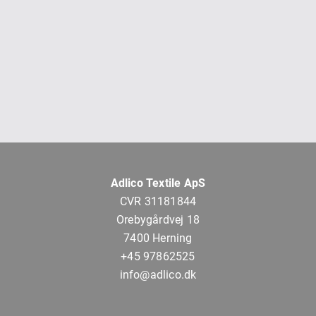
Adlico Textile ApS
CVR 31181844
Orebygårdvej 18
7400 Herning
+45 97862525
info@adlico.dk