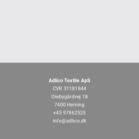
Adlico Textile ApS
CVR 31181844
Orebygårdvej 18
7400 Herning
+45 97862525
info@adlico.dk