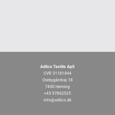
Adlico Textile ApS
CVR 31181844
Orebygårdvej 18
7400 Herning
+45 97862525
info@adlico.dk