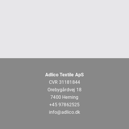
Adlico Textile ApS
CVR 31181844
Orebygårdvej 18
7400 Herning
+45 97862525
info@adlico.dk