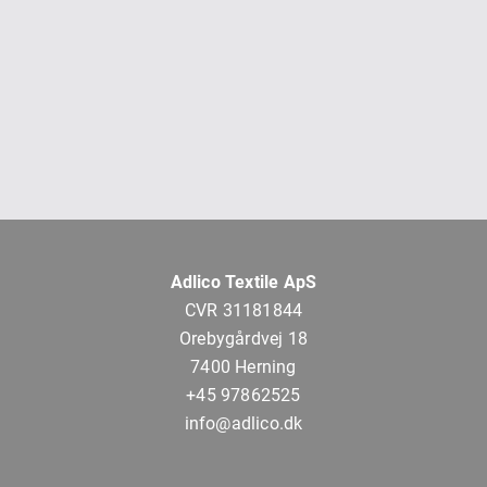
Adlico Textile ApS
CVR 31181844
Orebygårdvej 18
7400 Herning
+45 97862525
info@adlico.dk