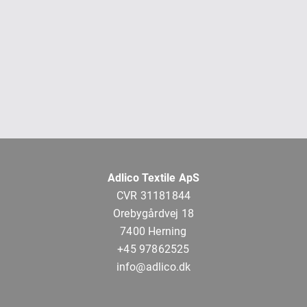
Adlico Textile ApS
CVR 31181844
Orebygårdvej 18
7400 Herning
+45 97862525
info@adlico.dk