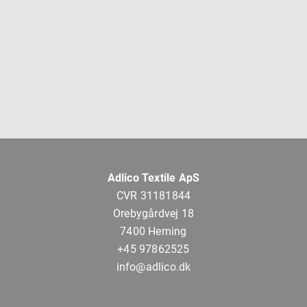
Adlico Textile ApS
CVR 31181844
Orebygårdvej 18
7400 Herning
+45 97862525
info@adlico.dk