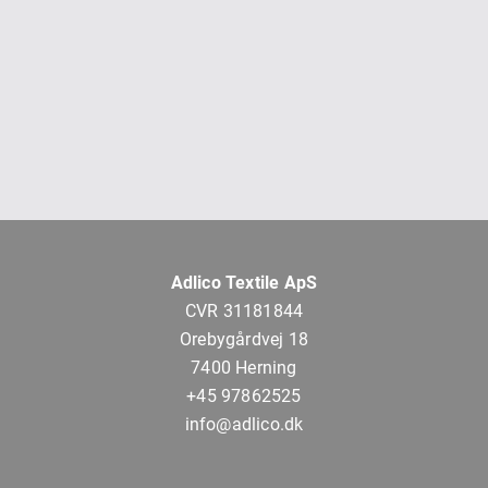
Adlico Textile ApS
CVR 31181844
Orebygårdvej 18
7400 Herning
+45 97862525
info@adlico.dk