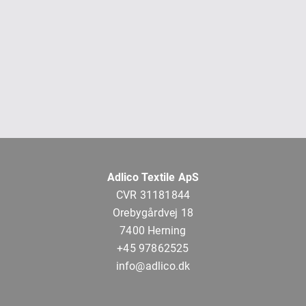
Adlico Textile ApS
CVR 31181844
Orebygårdvej 18
7400 Herning
+45 97862525
info@adlico.dk