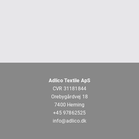
Adlico Textile ApS
CVR 31181844
Orebygårdvej 18
7400 Herning
+45 97862525
info@adlico.dk