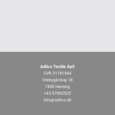
Adlico Textile ApS
CVR 31181844
Orebygårdvej 18
7400 Herning
+45 97862525
info@adlico.dk