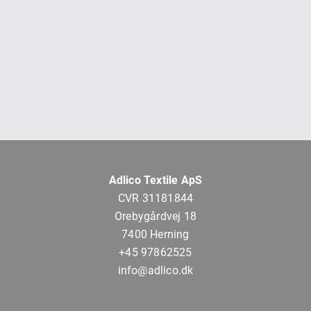
Adlico Textile ApS
CVR 31181844
Orebygårdvej 18
7400 Herning
+45 97862525
info@adlico.dk