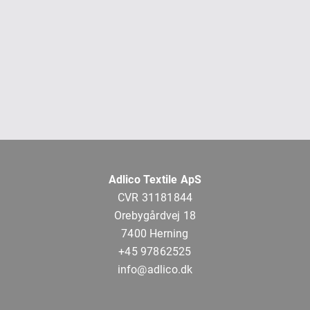
Adlico Textile ApS
CVR 31181844
Orebygårdvej 18
7400 Herning
+45 97862525
info@adlico.dk