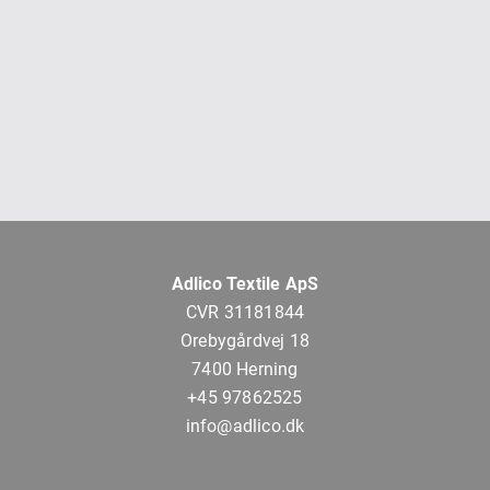
Adlico Textile ApS
CVR 31181844
Orebygårdvej 18
7400 Herning
+45 97862525
info@adlico.dk