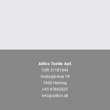
Adlico Textile ApS
CVR 31181844
Orebygårdvej 18
7400 Herning
+45 97862525
info@adlico.dk