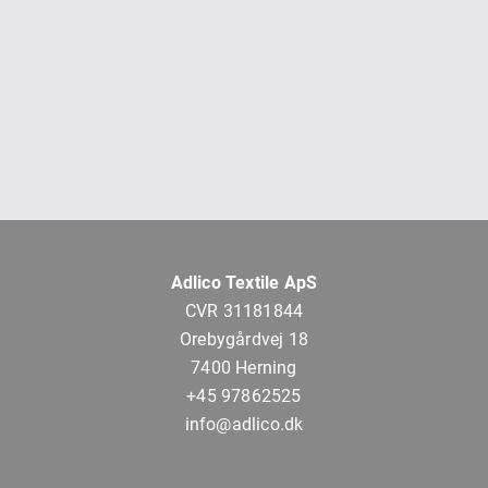
Adlico Textile ApS
CVR 31181844
Orebygårdvej 18
7400 Herning
+45 97862525
info@adlico.dk