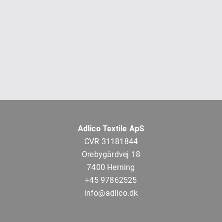
Adlico Textile ApS
CVR 31181844
Orebygårdvej 18
7400 Herning
+45 97862525
info@adlico.dk