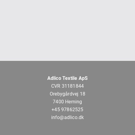
Adlico Textile ApS
CVR 31181844
Orebygårdvej 18
7400 Herning
+45 97862525
info@adlico.dk